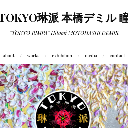
TOKYO琳派 本橋デミル 
"TOKYO RIMPA" Hitomi MOTOHASHI DEMIR
about
works
exhibition
media
contact