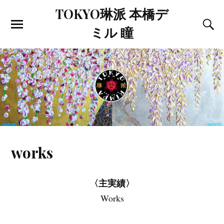
TOKYO琳派 本橋デ
ミル 瞳
works
〈主実績〉
Works