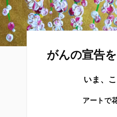
がんの宣告を
いま、こ
アートで花