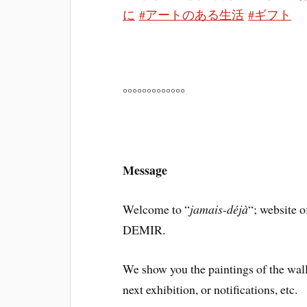
に
#アートのある生活
#ギフト
°°°°°°°°°°°°°
Message
Welcome to “
jamais-déjà
“; websit
DEMIR.
We show you the paintings of the walls
next exhibition, or notifications, etc.