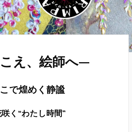
こえ、絵師へ—
こで煌めく静謐
咲く“わたし時間”