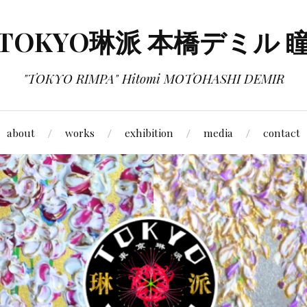
TOKYO琳派 本橋デミル 
"TOKYO RIMPA" Hitomi MOTOHASHI DEMIR
about
works
exhibition
media
contact