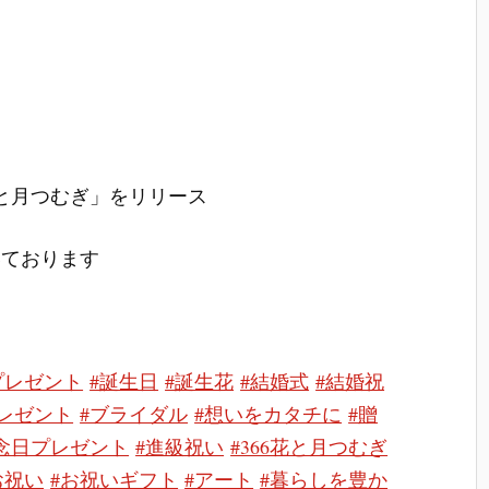
花と月つむぎ」をリリース
いております
！
プレゼント
#誕生日
#誕生花
#結婚式
#結婚祝
レゼント
#ブライダル
#想いをカタチに
#贈
念日プレゼント
#進級祝い
#366花と月つむぎ
お祝い
#お祝いギフト
#アート
#暮らしを豊か