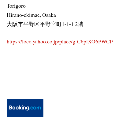
Torigoro
Hirano-ekimae, Osaka
大阪市平野区平野宮町1-1-1 2階
https://loco.yahoo.co.jp/place/g-C6plXO6PWCI/