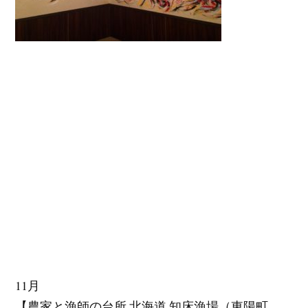
11月
【農家と漁師の台所 北海道 知床漁場（東陽町