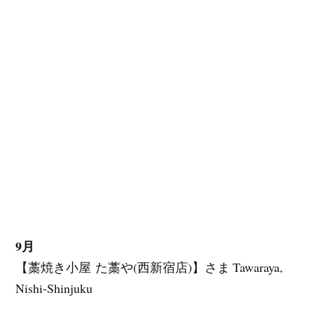
9月
【藁
焼き小屋
た藁や
(
西新宿店
)】さま Tawaraya,
Nishi-Shinjuku